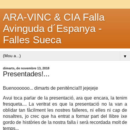
ARA-VINC & CIA Falla
Avinguda d´Espanya -
Falles Sueca
▼
dimarts, de novembre 13, 2018
Presentades!...
Buenoooooo... dimarts de penitència!!! jejejeje
Avui toca parlar de la presentació, ara que encara, la tenim
fresqueta.... La veritrat es que la presentació no la van a
oblidar tan fàcilment les nostres falleres, ni elles ni cap de
nosaltres, jo crec que ha entrat a formar part del llibre ixe
gordo de històries de la nostra falla i serà recordada molt de
temps...