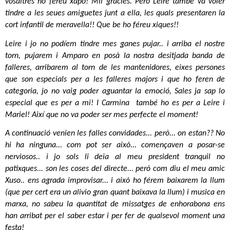
vosaltres ho féreu xapo! Mil gracies. Però Leire també va voler 
tindre a les seues amiguetes junt a ella, les quals presentaren la 
cort infantil de meravella!! Que be ho féreu xiques!!
Leire i jo no podíem tindre mes ganes pujar.. i arriba el nostre 
torn, pujarem i Amparo en posà la nostra desitjada banda de 
falleres, arribarem al torn de les mantenidores, eixes persones 
que son especials per a les falleres majors i que ho feren de 
categoria, jo no vaig poder aguantar la emoció, Sales ja sap lo 
especial que es per a mi! I Carmina  també ho es per a Leire i 
Mariel! Així que no va poder ser mes perfecte el moment!
A continuació venien les falles convidades... però... on estan?? No 
hi ha ninguna... com pot ser això... començaven a posar-se 
nerviosos.. i jo sols li deia al meu president tranquil no 
patixques... son les coses del directe... però com diu el meu amic 
Xuso.. ens agrada improvisar... i això ho férem baixarem la llum 
(que per cert era un alivio gran quant baixava la llum) i musica en 
marxa, no sabeu la quantitat de missatges de enhorabona ens 
han arribat per el saber estar i per fer de qualsevol moment una 
festa!