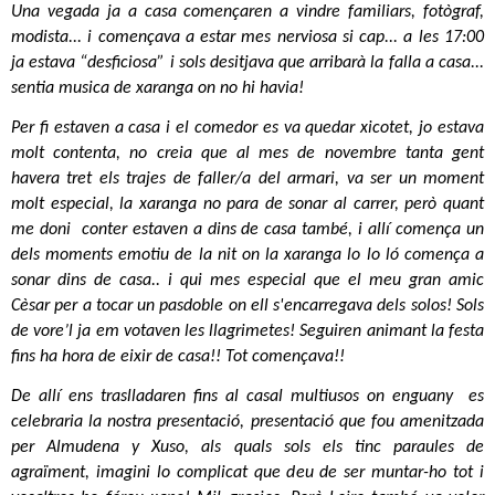
Una vegada ja a casa començaren a vindre familiars, fotògraf, 
modista... i començava a estar mes nerviosa si cap... a les 17:00 
ja estava “desficiosa” i sols desitjava que arribarà la falla a casa... 
sentia musica de xaranga on no hi havia! 
Per fi estaven a casa i el comedor es va quedar xicotet, jo estava 
molt contenta, no creia que al mes de novembre tanta gent 
havera tret els trajes de faller/a del armari, va ser un moment 
molt especial, la xaranga no para de sonar al carrer, però quant 
me doni  conter estaven a dins de casa també, i allí comença un 
dels moments emotiu de la nit on la xaranga lo lo ló comença a 
sonar dins de casa.. i qui mes especial que el meu gran amic 
Cèsar per a tocar un pasdoble on ell s'encarregava dels solos! Sols 
de vore’l ja em votaven les llagrimetes! Seguiren animant la festa 
fins ha hora de eixir de casa!! Tot començava!!
De allí ens traslladaren fins al casal multiusos on enguany  es 
celebraria la nostra presentació, presentació que fou amenitzada 
per Almudena y Xuso, als quals sols els tinc paraules de 
agraïment, imagini lo complicat que deu de ser muntar-ho tot i 