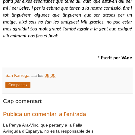
patia per eixes espartanes que tenia allí dalt  que estaven allí per 
mi i per Leire, i per la estima que tenen a la nostra comissió, fins i 
tot tinguérem algunes que tingueren que ser ateses per un  
metge, això sols ho fan les amigues! Mil gracies, no puc estar 
mes agraïda! Sou molt grans! També agrair a la gent que estigué 
allí animant-nos fins el final!
* Escrit per VAne
San Karrega
...a les
08:00
Comparteix
Cap comentari:
Publica un comentari a l'entrada
La Penya Ara-Vinc, que pertany a la Falla
Avinguda d'Espanya, no es fa responsable dels